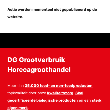
Actie worden momenteel niet gepubliceerd op de
website.
DG Grootverbruik
Horecagroothandel
Meer dan
35.000 food- en non-foodproducten
,
topkwaliteit door onze
kwaliteitszorg
,
Skal
gecertificeerde biologische producten
en een
sterk
eigen merk
.